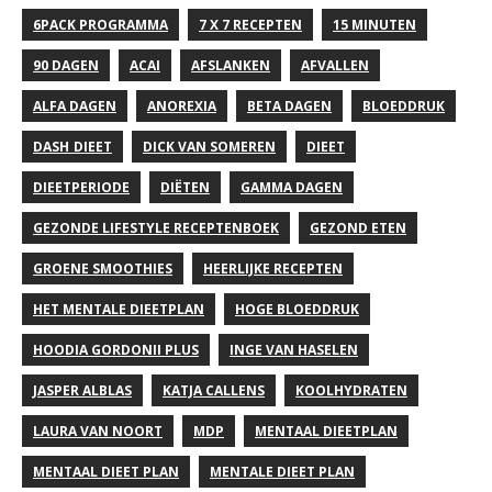
6PACK PROGRAMMA
7 X 7 RECEPTEN
15 MINUTEN
90 DAGEN
ACAI
AFSLANKEN
AFVALLEN
ALFA DAGEN
ANOREXIA
BETA DAGEN
BLOEDDRUK
DASH DIEET
DICK VAN SOMEREN
DIEET
DIEETPERIODE
DIËTEN
GAMMA DAGEN
GEZONDE LIFESTYLE RECEPTENBOEK
GEZOND ETEN
GROENE SMOOTHIES
HEERLIJKE RECEPTEN
HET MENTALE DIEETPLAN
HOGE BLOEDDRUK
HOODIA GORDONII PLUS
INGE VAN HASELEN
JASPER ALBLAS
KATJA CALLENS
KOOLHYDRATEN
LAURA VAN NOORT
MDP
MENTAAL DIEETPLAN
MENTAAL DIEET PLAN
MENTALE DIEET PLAN