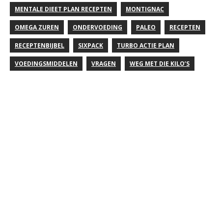
MENTALE DIEET PLAN RECEPTEN
MONTIGNAC
OMEGA ZUREN
ONDERVOEDING
PALEO
RECEPTEN
RECEPTENBIJBEL
SIXPACK
TURBO ACTIE PLAN
VOEDINGSMIDDELEN
VRAGEN
WEG MET DIE KILO’S