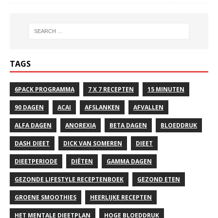
TAGS
6PACK PROGRAMMA
7 X 7 RECEPTEN
15 MINUTEN
90 DAGEN
ACAI
AFSLANKEN
AFVALLEN
ALFA DAGEN
ANOREXIA
BETA DAGEN
BLOEDDRUK
DASH DIEET
DICK VAN SOMEREN
DIEET
DIEETPERIODE
DIËTEN
GAMMA DAGEN
GEZONDE LIFESTYLE RECEPTENBOEK
GEZOND ETEN
GROENE SMOOTHIES
HEERLIJKE RECEPTEN
HET MENTALE DIEETPLAN
HOGE BLOEDDRUK