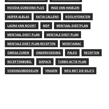
HOODIA GORDONII PLUS
INGE VAN HASELEN
JASPER ALBLAS
KATJA CALLENS
KOOLHYDRATEN
LAURA VAN NOORT
MDP
MENTAAL DIEETPLAN
MENTAAL DIEET PLAN
MENTALE DIEET PLAN
MENTALE DIEET PLAN RECEPTEN
MONTIGNAC
OMEGA ZUREN
ONDERVOEDING
PALEO
RECEPTEN
RECEPTENBIJBEL
SIXPACK
TURBO ACTIE PLAN
VOEDINGSMIDDELEN
VRAGEN
WEG MET DIE KILO’S