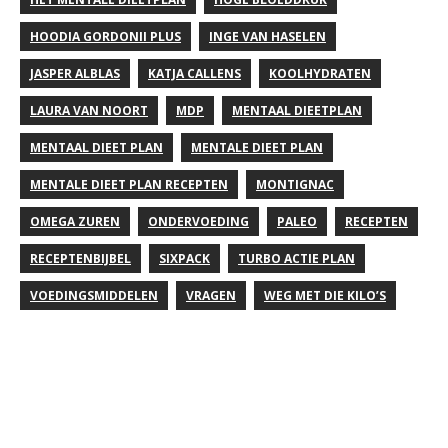
HOODIA GORDONII PLUS
INGE VAN HASELEN
JASPER ALBLAS
KATJA CALLENS
KOOLHYDRATEN
LAURA VAN NOORT
MDP
MENTAAL DIEETPLAN
MENTAAL DIEET PLAN
MENTALE DIEET PLAN
MENTALE DIEET PLAN RECEPTEN
MONTIGNAC
OMEGA ZUREN
ONDERVOEDING
PALEO
RECEPTEN
RECEPTENBIJBEL
SIXPACK
TURBO ACTIE PLAN
VOEDINGSMIDDELEN
VRAGEN
WEG MET DIE KILO’S