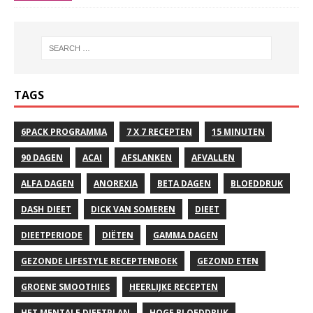
TAGS
6PACK PROGRAMMA
7 X 7 RECEPTEN
15 MINUTEN
90 DAGEN
ACAI
AFSLANKEN
AFVALLEN
ALFA DAGEN
ANOREXIA
BETA DAGEN
BLOEDDRUK
DASH DIEET
DICK VAN SOMEREN
DIEET
DIEETPERIODE
DIËTEN
GAMMA DAGEN
GEZONDE LIFESTYLE RECEPTENBOEK
GEZOND ETEN
GROENE SMOOTHIES
HEERLIJKE RECEPTEN
HET MENTALE DIEETPLAN
HOGE BLOEDDRUK