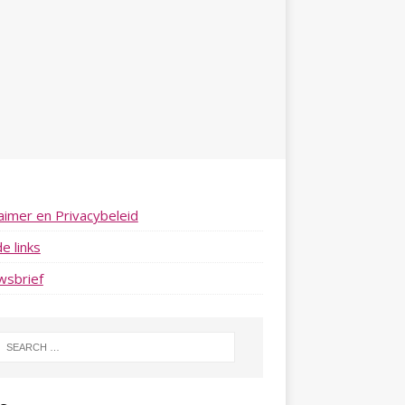
aimer en Privacybeleid
e links
wsbrief