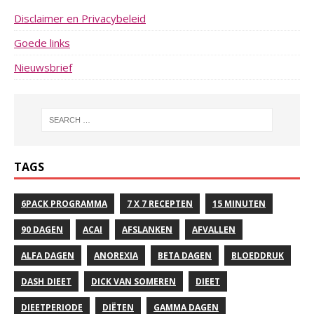
Disclaimer en Privacybeleid
Goede links
Nieuwsbrief
TAGS
6PACK PROGRAMMA
7 X 7 RECEPTEN
15 MINUTEN
90 DAGEN
ACAI
AFSLANKEN
AFVALLEN
ALFA DAGEN
ANOREXIA
BETA DAGEN
BLOEDDRUK
DASH DIEET
DICK VAN SOMEREN
DIEET
DIEETPERIODE
DIËTEN
GAMMA DAGEN