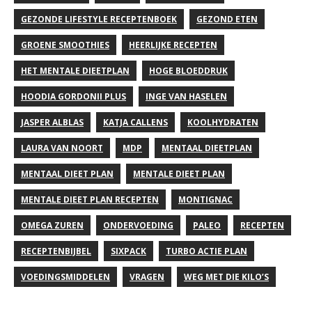
GEZONDE LIFESTYLE RECEPTENBOEK
GEZOND ETEN
GROENE SMOOTHIES
HEERLIJKE RECEPTEN
HET MENTALE DIEETPLAN
HOGE BLOEDDRUK
HOODIA GORDONII PLUS
INGE VAN HASELEN
JASPER ALBLAS
KATJA CALLENS
KOOLHYDRATEN
LAURA VAN NOORT
MDP
MENTAAL DIEETPLAN
MENTAAL DIEET PLAN
MENTALE DIEET PLAN
MENTALE DIEET PLAN RECEPTEN
MONTIGNAC
OMEGA ZUREN
ONDERVOEDING
PALEO
RECEPTEN
RECEPTENBIJBEL
SIXPACK
TURBO ACTIE PLAN
VOEDINGSMIDDELEN
VRAGEN
WEG MET DIE KILO’S