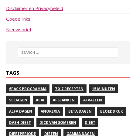
Disclaimer en Privacybeleid
Goede links
Nieuwsbrief
TAGS
6PACK PROGRAMMA
7 X 7 RECEPTEN
15 MINUTEN
90 DAGEN
ACAI
AFSLANKEN
AFVALLEN
ALFA DAGEN
ANOREXIA
BETA DAGEN
BLOEDDRUK
DASH DIEET
DICK VAN SOMEREN
DIEET
DIEETPERIODE
DIËTEN
GAMMA DAGEN