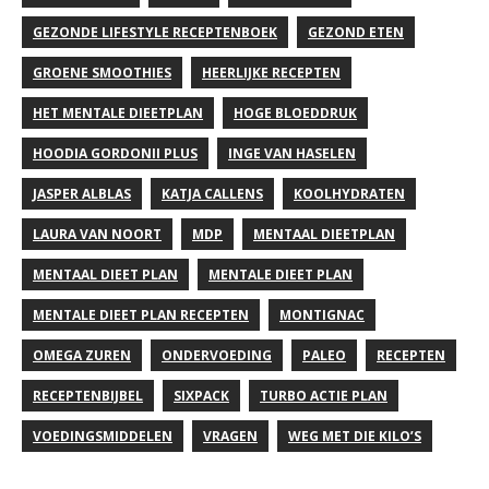
GEZONDE LIFESTYLE RECEPTENBOEK
GEZOND ETEN
GROENE SMOOTHIES
HEERLIJKE RECEPTEN
HET MENTALE DIEETPLAN
HOGE BLOEDDRUK
HOODIA GORDONII PLUS
INGE VAN HASELEN
JASPER ALBLAS
KATJA CALLENS
KOOLHYDRATEN
LAURA VAN NOORT
MDP
MENTAAL DIEETPLAN
MENTAAL DIEET PLAN
MENTALE DIEET PLAN
MENTALE DIEET PLAN RECEPTEN
MONTIGNAC
OMEGA ZUREN
ONDERVOEDING
PALEO
RECEPTEN
RECEPTENBIJBEL
SIXPACK
TURBO ACTIE PLAN
VOEDINGSMIDDELEN
VRAGEN
WEG MET DIE KILO’S