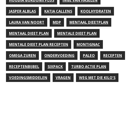
HOODIA GORDONII PLUS
INGE VAN HASELEN
JASPER ALBLAS
KATJA CALLENS
KOOLHYDRATEN
LAURA VAN NOORT
MDP
MENTAAL DIEETPLAN
MENTAAL DIEET PLAN
MENTALE DIEET PLAN
MENTALE DIEET PLAN RECEPTEN
MONTIGNAC
OMEGA ZUREN
ONDERVOEDING
PALEO
RECEPTEN
RECEPTENBIJBEL
SIXPACK
TURBO ACTIE PLAN
VOEDINGSMIDDELEN
VRAGEN
WEG MET DIE KILO’S