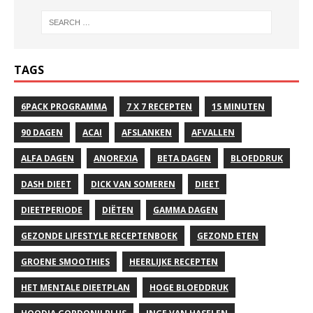
TAGS
6PACK PROGRAMMA
7 X 7 RECEPTEN
15 MINUTEN
90 DAGEN
ACAI
AFSLANKEN
AFVALLEN
ALFA DAGEN
ANOREXIA
BETA DAGEN
BLOEDDRUK
DASH DIEET
DICK VAN SOMEREN
DIEET
DIEETPERIODE
DIËTEN
GAMMA DAGEN
GEZONDE LIFESTYLE RECEPTENBOEK
GEZOND ETEN
GROENE SMOOTHIES
HEERLIJKE RECEPTEN
HET MENTALE DIEETPLAN
HOGE BLOEDDRUK