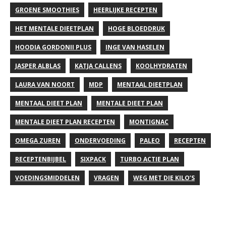
GROENE SMOOTHIES
HEERLIJKE RECEPTEN
HET MENTALE DIEETPLAN
HOGE BLOEDDRUK
HOODIA GORDONII PLUS
INGE VAN HASELEN
JASPER ALBLAS
KATJA CALLENS
KOOLHYDRATEN
LAURA VAN NOORT
MDP
MENTAAL DIEETPLAN
MENTAAL DIEET PLAN
MENTALE DIEET PLAN
MENTALE DIEET PLAN RECEPTEN
MONTIGNAC
OMEGA ZUREN
ONDERVOEDING
PALEO
RECEPTEN
RECEPTENBIJBEL
SIXPACK
TURBO ACTIE PLAN
VOEDINGSMIDDELEN
VRAGEN
WEG MET DIE KILO’S