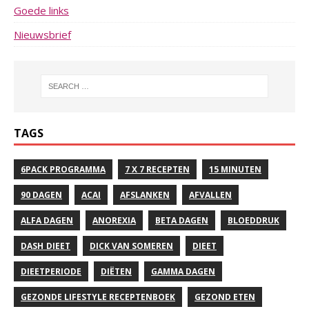
Goede links
Nieuwsbrief
TAGS
6PACK PROGRAMMA
7 X 7 RECEPTEN
15 MINUTEN
90 DAGEN
ACAI
AFSLANKEN
AFVALLEN
ALFA DAGEN
ANOREXIA
BETA DAGEN
BLOEDDRUK
DASH DIEET
DICK VAN SOMEREN
DIEET
DIEETPERIODE
DIËTEN
GAMMA DAGEN
GEZONDE LIFESTYLE RECEPTENBOEK
GEZOND ETEN