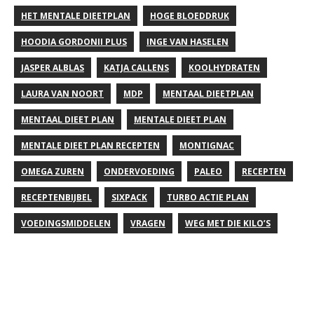
HET MENTALE DIEETPLAN
HOGE BLOEDDRUK
HOODIA GORDONII PLUS
INGE VAN HASELEN
JASPER ALBLAS
KATJA CALLENS
KOOLHYDRATEN
LAURA VAN NOORT
MDP
MENTAAL DIEETPLAN
MENTAAL DIEET PLAN
MENTALE DIEET PLAN
MENTALE DIEET PLAN RECEPTEN
MONTIGNAC
OMEGA ZUREN
ONDERVOEDING
PALEO
RECEPTEN
RECEPTENBIJBEL
SIXPACK
TURBO ACTIE PLAN
VOEDINGSMIDDELEN
VRAGEN
WEG MET DIE KILO’S