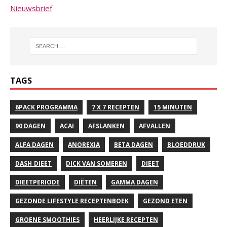
Nieuwsbrief
TAGS
6PACK PROGRAMMA
7 X 7 RECEPTEN
15 MINUTEN
90 DAGEN
ACAI
AFSLANKEN
AFVALLEN
ALFA DAGEN
ANOREXIA
BETA DAGEN
BLOEDDRUK
DASH DIEET
DICK VAN SOMEREN
DIEET
DIEETPERIODE
DIËTEN
GAMMA DAGEN
GEZONDE LIFESTYLE RECEPTENBOEK
GEZOND ETEN
GROENE SMOOTHIES
HEERLIJKE RECEPTEN