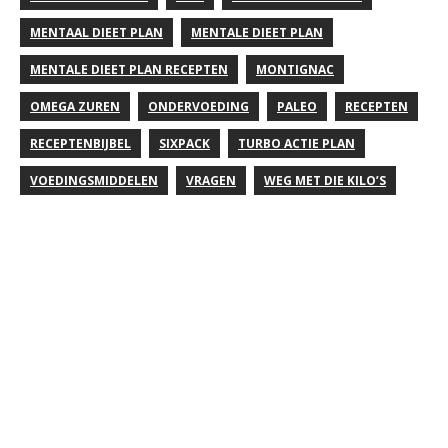
MENTAAL DIEET PLAN
MENTALE DIEET PLAN
MENTALE DIEET PLAN RECEPTEN
MONTIGNAC
OMEGA ZUREN
ONDERVOEDING
PALEO
RECEPTEN
RECEPTENBIJBEL
SIXPACK
TURBO ACTIE PLAN
VOEDINGSMIDDELEN
VRAGEN
WEG MET DIE KILO’S