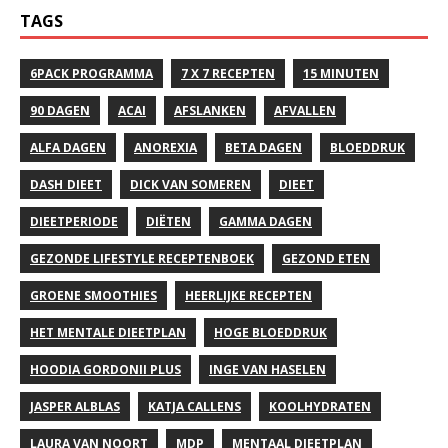
TAGS
6PACK PROGRAMMA
7 X 7 RECEPTEN
15 MINUTEN
90 DAGEN
ACAI
AFSLANKEN
AFVALLEN
ALFA DAGEN
ANOREXIA
BETA DAGEN
BLOEDDRUK
DASH DIEET
DICK VAN SOMEREN
DIEET
DIEETPERIODE
DIËTEN
GAMMA DAGEN
GEZONDE LIFESTYLE RECEPTENBOEK
GEZOND ETEN
GROENE SMOOTHIES
HEERLIJKE RECEPTEN
HET MENTALE DIEETPLAN
HOGE BLOEDDRUK
HOODIA GORDONII PLUS
INGE VAN HASELEN
JASPER ALBLAS
KATJA CALLENS
KOOLHYDRATEN
LAURA VAN NOORT
MDP
MENTAAL DIEETPLAN