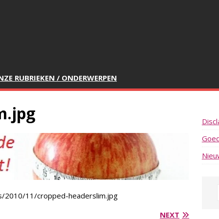
NZE RUBRIEKEN / ONDERWERPEN
m.jpg
Discl
Goed
Nieu
ads/2010/11/cropped-headerslim.jpg
NEXT