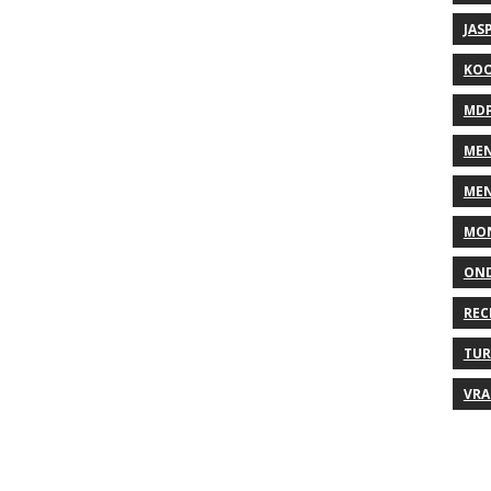
JAS
KO
MD
MEN
MEN
MO
ON
REC
TUR
VRA