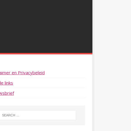
aimer en Privacybeleid
e links
wsbrief