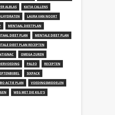
PER ALBLAS
KATJA CALLENS
OLHYDRATEN
LAURA VAN NOORT
P
MENTAAL DIEETPLAN
TAAL DIEET PLAN
MENTALE DIEET PLAN
TALE DIEET PLAN RECEPTEN
NTIGNAC
OMEGA ZUREN
DERVOEDING
PALEO
RECEPTEN
EPTENBIJBEL
SIXPACK
BO ACTIE PLAN
VOEDINGSMIDDELEN
GEN
WEG MET DIE KILO’S