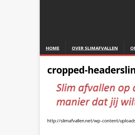
HOME
OVER SLIMAFVALLEN
O
cropped-headersli
http://slimafvallen.net/wp-content/uplo