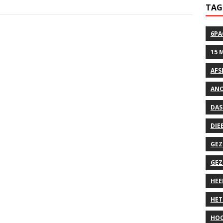
TAG
6PA
15 
AFS
ANO
DAS
DIE
GEZ
GEZ
HEE
HET
HOO