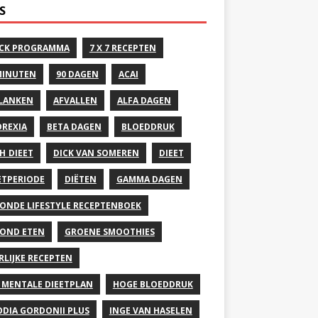
S
CK PROGRAMMA
7 X 7 RECEPTEN
MINUTEN
90 DAGEN
ACAI
LANKEN
AFVALLEN
ALFA DAGEN
REXIA
BETA DAGEN
BLOEDDRUK
H DIEET
DICK VAN SOMEREN
DIEET
ETPERIODE
DIËTEN
GAMMA DAGEN
ONDE LIFESTYLE RECEPTENBOEK
OND ETEN
GROENE SMOOTHIES
RLIJKE RECEPTEN
 MENTALE DIEETPLAN
HOGE BLOEDDRUK
DIA GORDONII PLUS
INGE VAN HASELEN